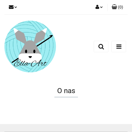
(
0
)
Zaloguj się
Załóż konto
Dodaj zgłoszenie
Zgody cookies
O nas